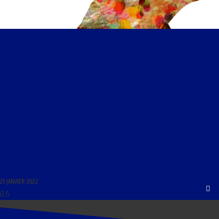
PROMENADE ET FLÂNERIES AUX DOMAINES DE POÉSIE DU 21 JANVIER 2022 : « SAGESSE ET
FOLIE D’UNE VIE : PHILOSOPHIE ET POÉSIE​ »
21 JANVIER 2022