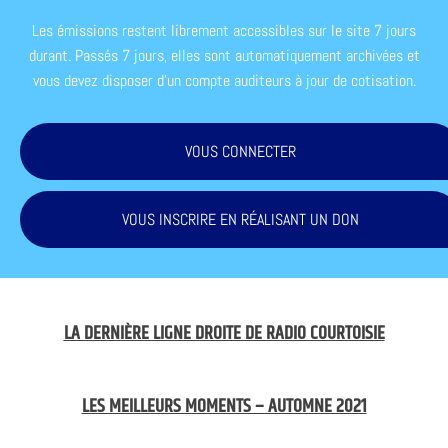
Les émissions restent librement accessibles sur le site 7 jours
durant. Passés 7 jours, elles sont automatiquement archivées et
vous devez disposer d'un compte auditeurs à jour de cotisation.
VOUS CONNECTER
VOUS INSCRIRE EN RÉALISANT UN DON
LA DERNIÈRE LIGNE DROITE DE RADIO COURTOISIE
LES MEILLEURS MOMENTS – AUTOMNE 2021