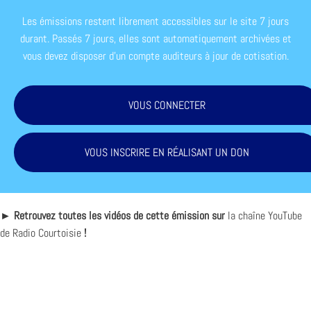
Les émissions restent librement accessibles sur le site 7 jours
durant. Passés 7 jours, elles sont automatiquement archivées et
vous devez disposer d'un compte auditeurs à jour de cotisation.
VOUS CONNECTER
VOUS INSCRIRE EN RÉALISANT UN DON
► Retrouvez toutes les vidéos de cette émission sur
la chaîne YouTube
de Radio Courtoisie
!