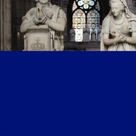
LIBRE JOURNAL DES DÉBATS DU 22 DÉCEMBRE 2021 : « LOUIS XVI, ROI MARTYR »