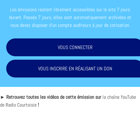
Les émissions restent librement accessibles sur le site 7 jours
durant. Passés 7 jours, elles sont automatiquement archivées et
vous devez disposer d'un compte auditeurs à jour de cotisation.
VOUS CONNECTER
VOUS INSCRIRE EN RÉALISANT UN DON
► Retrouvez toutes les vidéos de cette émission sur
la chaîne YouTube
de Radio Courtoisie
!