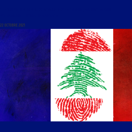
LE FLORILÈGE DES ARTS DU 22 OCTOBRE 2021 : « CALVAIRE, MATRIOCHKA, SAINT
PÉTERSBOURG ET DÉODAT DE SÉVERAC »
22 OCTOBRE 2021