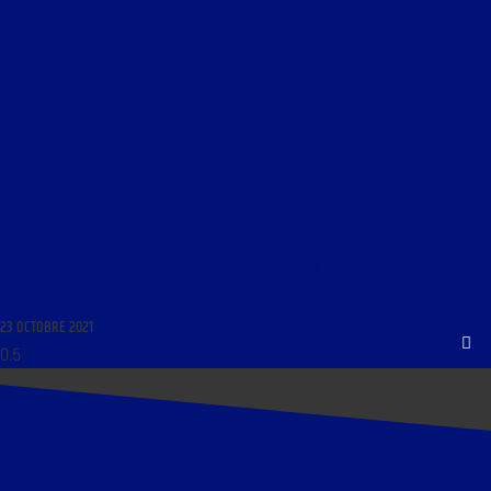
LIBRE JOURNAL DE LA JEUNESSE DU 23 OCTOBRE 2021 : « CHRONIQUE DU PROCHE-ORIENT
COMPLIQUÉ ; LA CRISE DU LIBAN ; LE PHÉNOMÈNE ZEMMOUR ; CHRONIQUE DE LA FIN DU
MONDE »
23 OCTOBRE 2021