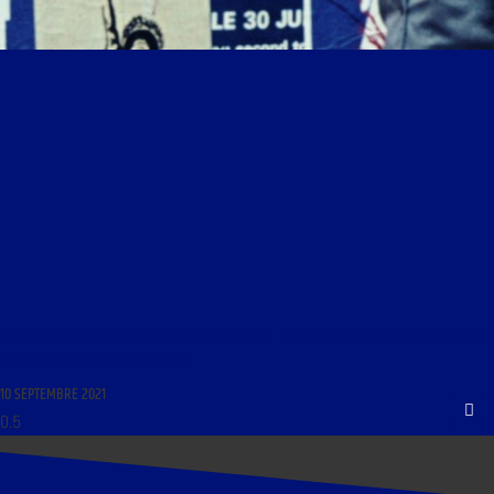
LIBRE JOURNAL DE JEAN SÉVILLIA DU 25 AVRIL 2008 : « LE VRAI VISAGE DE MAI 68 ; PHILIPPE
BARTHELET, ÉCRIVAIN ET CRITIQUE »
10 SEPTEMBRE 2021