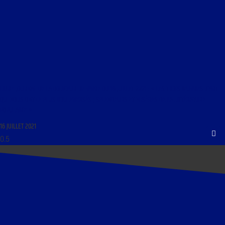
LIBRE JOURNAL DE LA DOUCEUR DE VIVRE DU 16 JUILLET 2021 : « LES TROIS ŒUVRES D’ART
QUI NOUS ONT LE PLUS BOULEVERSÉS ; SPLENDEURS ET MISÈRES DE LA LITTÉRATURE
POPULAIRE »
16 JUILLET 2021