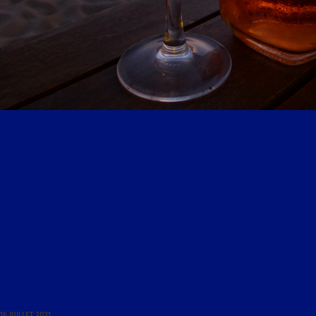
LE FLORILÈGE DES ARTS DU 16 JUILLET 2021 : « LE ROSÉ, VIN DE NOTRE ÉPOQUE »