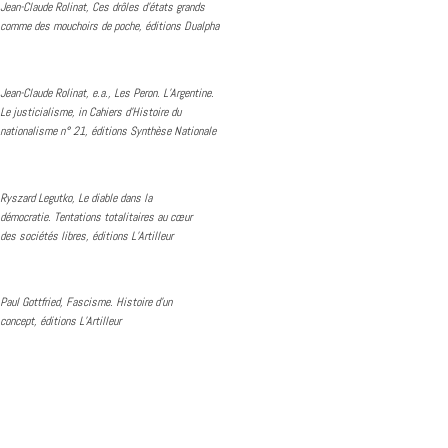
Jean-Claude Rolinat, Ces drôles d’états grands
comme des mouchoirs de poche, éditions Dualpha
Jean-Claude Rolinat, e.a., Les Peron. L’Argentine.
Le justicialisme, in Cahiers d’Histoire du
nationalisme n° 21, éditions Synthèse Nationale
Ryszard Legutko, Le diable dans la
démocratie. Tentations totalitaires au cœur
des sociétés libres, éditions L’Artilleur
Paul Gottfried, Fascisme. Histoire d’un
concept, éditions L’Artilleur