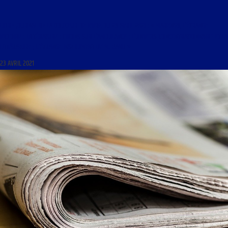
LIBRE JOURNAL DE LA DOUCEUR DE VIVRE DU 23 AVRIL 2021 : « MARENGO, L’ÉTRANGE
VICTOIRE ; LITTÉRATURE : TIRONS SUR L’AMBULANCE ; L’UNIVERS CONCENTRATIONNAIRE ET LA
LITTÉRATURE ; L’ÉTRANGE INSTRUMENT DE M. BAND »
23 AVRIL 2021