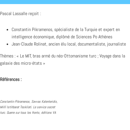
Pascal Lassalle reçoit :
Constantin Pikramenos, spécialiste de la Turquie et expert en
intelligence économique, diplômé de Sciences Po Athènes
Jean-Claude Rolinat, ancien élu local, documentaliste, journaliste
Thèmes : « Le MIT, bras armé du néo-Ottomanisme turc ; Voyage dans la
galaxie des micro-états »
Références :
Constantin Pikramenos, Savvas Kalenteridis,
Millî Istihbarat Teskilati. Le service secret
turc. Guerre sur tous les fronts, éditions VA