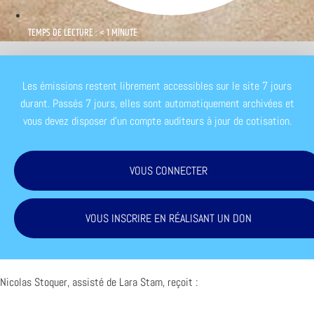
TEMPS DE LECTURE : < 1 MINUTE
Les émissions restent librement accessibles sur le site 7 jours
durant. Passés 7 jours, elles sont automatiquement archivées et
vous devez disposer d'un compte auditeurs à jour de cotisation.
VOUS CONNECTER
VOUS INSCRIRE EN RÉALISANT UN DON
Nicolas Stoquer, assisté de Lara Stam, reçoit :