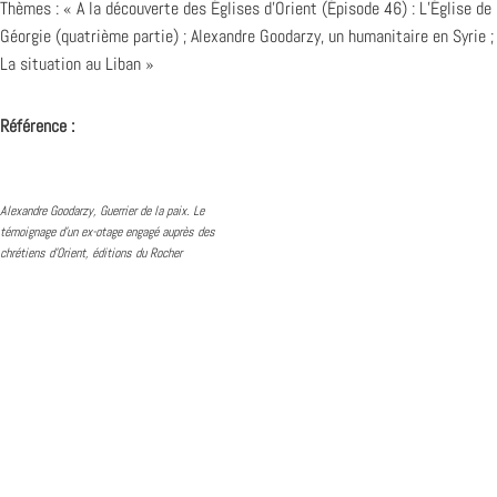
Thèmes : « A la découverte des Églises d’Orient (Épisode 46) : L’Église de
Géorgie (quatrième partie) ; Alexandre Goodarzy, un humanitaire en Syrie ;
La situation au Liban »
Référence :
Alexandre Goodarzy, Guerrier de la paix. Le
témoignage d’un ex-otage engagé auprès des
chrétiens d’Orient, éditions du Rocher