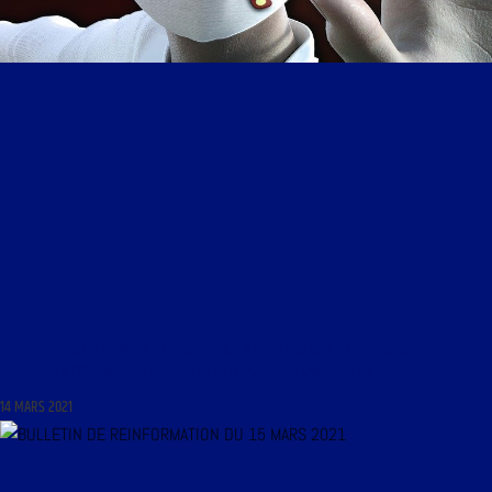
LIBRE JOURNAL DE LUMIÈRE DE L’ESPÉRANCE DU 14 MARS 2021 : « PROTECTION,
SOUMISSION, CONFINEMENT : DEVISE DE LA RÉPUBLIQUE SANITAIRE ? »
14 MARS 2021