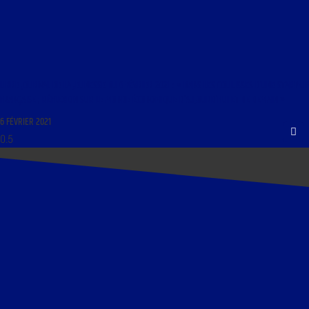
LIBRE JOURNAL DE LA JEUNESSE DU 6 FÉVRIER 2021 : « DANS LES COULISSES D’UNE START-UP
FRANÇAISE ; RÉFLEXION SUR LE MONDE ÉCONOMIQUE D’AUJOURD’HUI ET DE DEMAIN »
6 FÉVRIER 2021