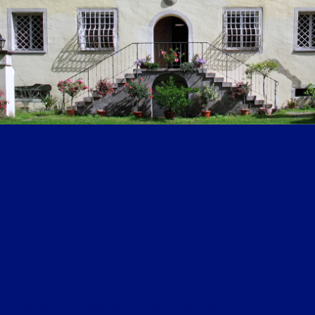
AU FIL DES PAGES DU 27 JANVIER 2021 : « L’ŒUVRE D’ERNST JÜNGER »