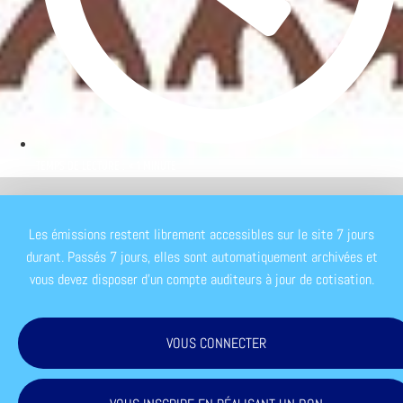
TEMPS DE LECTURE : < 1 MINUTE
Les émissions restent librement accessibles sur le site 7 jours
durant. Passés 7 jours, elles sont automatiquement archivées et
vous devez disposer d'un compte auditeurs à jour de cotisation.
VOUS CONNECTER