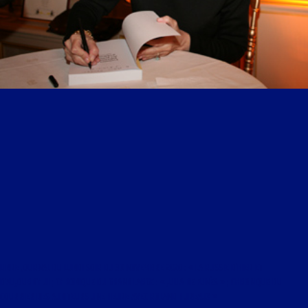
LIBRE JOURNAL DU LUNDI SOIR DU 30 NOVEMBRE 2020 : « LA RUSSIE D’HIER ET
D’AUJOURD’HUI ; CHRONIQUE DU GRAND LARGE : « JULIA DE FUNÈS » ; CHRONIQUE DU
COURRIER DES AUDITEURS UNE HEURE AVEC ROLAND HUREAUX »