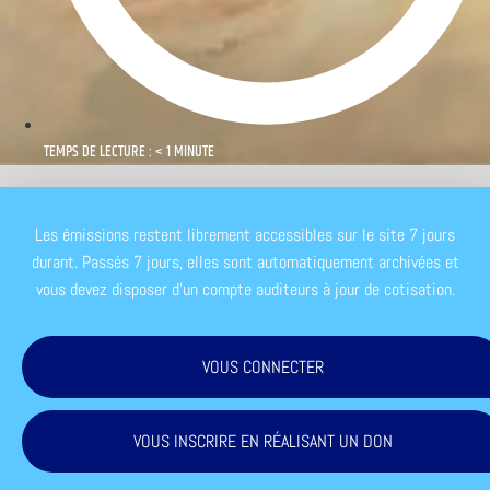
TEMPS DE LECTURE : < 1 MINUTE
Les émissions restent librement accessibles sur le site 7 jours
durant. Passés 7 jours, elles sont automatiquement archivées et
vous devez disposer d'un compte auditeurs à jour de cotisation.
VOUS CONNECTER
VOUS INSCRIRE EN RÉALISANT UN DON