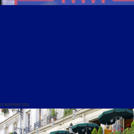
LIBRE JOURNAL DE LA LIBERTÉ DE PENSER DU 25 NOVEMBRE 2020 : « TRUMP PEUT-IL
ENCORE GAGNER ? ; LA LOI SUR LA SÉCURITÉ GLOBALE : VERS PLUS DE POUVOIR POUR LES
FORCES DE L’ORDRE OU PAS ? »
25 NOVEMBRE 2020