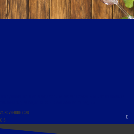
LIBRE JOURNAL DE LA VIE FRANÇAISE DU 24 NOVEMBRE 2020 : « MINUTE GOURMANDE ;
CONFINEMENT ; POLITIQUE ; RUSSIE ; RÉVOLUTION BOLCHEVIQUE »
24 NOVEMBRE 2020