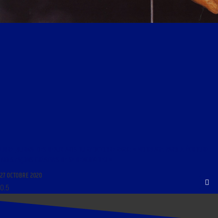
LIBRE JOURNAL DES BEAUX-ARTS DU 27 OCTOBRE 2020 : « MODELAGE, PAROLE, ÉCRITURE :
TROIS FAÇONS CRÉATIVES DE SE RENCONTRER »
27 OCTOBRE 2020