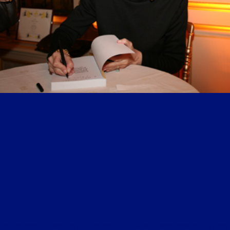
LIBRE JOURNAL DU LUNDI SOIR DU 26 OCTOBRE 2020 : « UNE GRANDE PREMIÈRE SUR RADIO