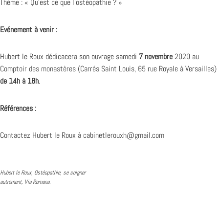
Thème : « Qu’est ce que l’ostéopathie ? »
Evénement à venir :
Hubert le Roux dédicacera son ouvrage samedi
7 novembre
2020 au
Comptoir des monastères
(Carrés Saint Louis, 65 rue Royale à Versailles)
de 14h à 18h
.
Références :
Contactez Hubert le Roux à
cabinetlerouxh@gmail.com
Hubert le Roux, Ostéopathie, se soigner
autrement, Via Romana.