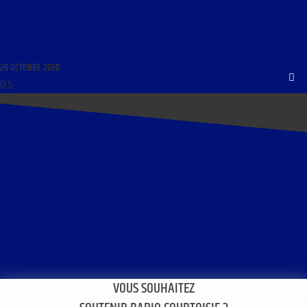
LIBRE JOURNAL DU MONDE DE LA FOI DU 20 OCTOBRE 2020 : « HOMMAGE À MICHAEL
LONSDALE ; LA FORCE DE LA VÉRITÉ »
20 OCTOBRE 2020
VOUS SOUHAITEZ