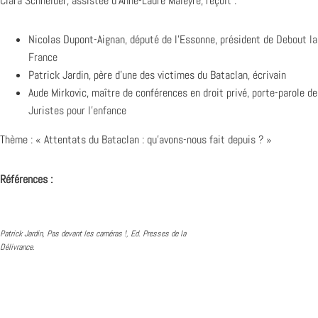
Clara Schneider, assistée d’Anne-Laure Maleyre, reçoit :
Nicolas Dupont-Aignan, député de l’Essonne, président de
Debout la
France
Patrick Jardin, père d’une des victimes du Bataclan, écrivain
Aude Mirkovic, maître de conférences en droit privé, porte-parole de
Juristes pour l’enfance
Thème : « Attentats du Bataclan : qu’avons-nous fait depuis ? »
Références :
Patrick Jardin, Pas devant les caméras !, Ed. Presses de la
Délivrance.