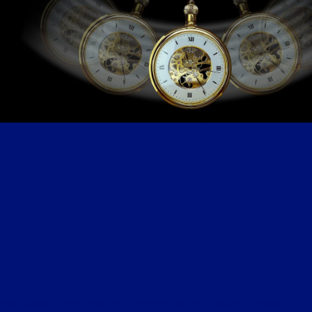
LIBRE JOURNAL DE LA VIE FRANÇAISE DU 29 SEPTEMBRE 2020 « MINUTE GOURMANDE ;