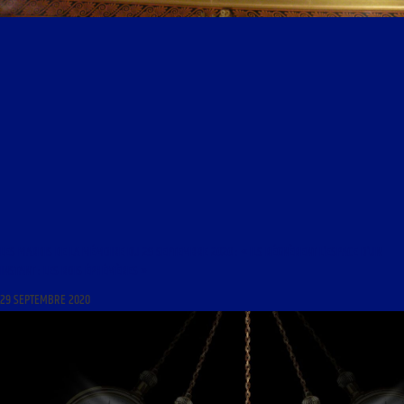
LES MARDIS DE LA MÉMOIRE DU 29 SEPTEMBRE 2020 : « ILS RÉGNÈRENT L’ESPACE D’UN
INSTANT : LES ROIS ÉPHÉMÈRES »
29 SEPTEMBRE 2020