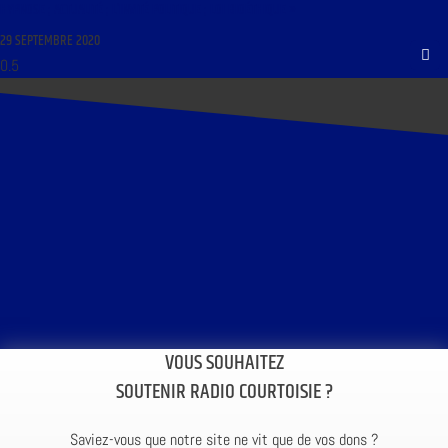
HYPNOSE ; ACTUALITÉ ; L’INVITÉ POLITIQUE ; LOI BIOÉTHIQUE »
29 SEPTEMBRE 2020
VOUS SOUHAITEZ
SOUTENIR RADIO COURTOISIE ?
Saviez-vous que notre site ne vit que de vos dons ?