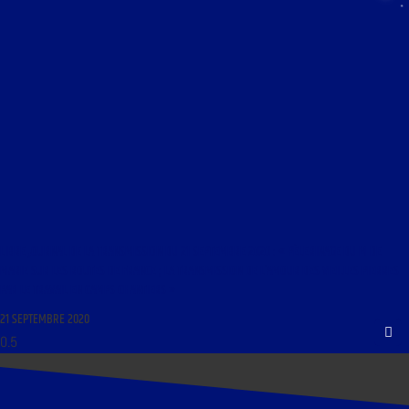
LIBRE JOURNAL DE LA TRANSMISSION DU 21 SEPTEMBRE 2020 : « PÈLERINAGE DU M DE
MARIE SUR LES ROUTES DE FRANCE ; LA TRANSMISSION DE L’AMOUR DES VIEILLES PIERRES
PAR LE TRAVAIL EN CAMPS CHANTIERS »
21 SEPTEMBRE 2020