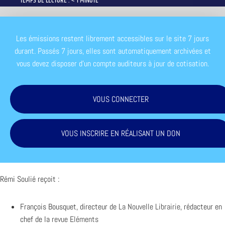
TEMPS DE LECTURE : < 1 MINUTE
Les émissions restent librement accessibles sur le site 7 jours
durant. Passés 7 jours, elles sont automatiquement archivées et
vous devez disposer d'un compte auditeurs à jour de cotisation.
VOUS CONNECTER
VOUS INSCRIRE EN RÉALISANT UN DON
Rémi Soulié reçoit :
François Bousquet, directeur de
La Nouvelle Librairie
, rédacteur en
chef de la
revue Eléments