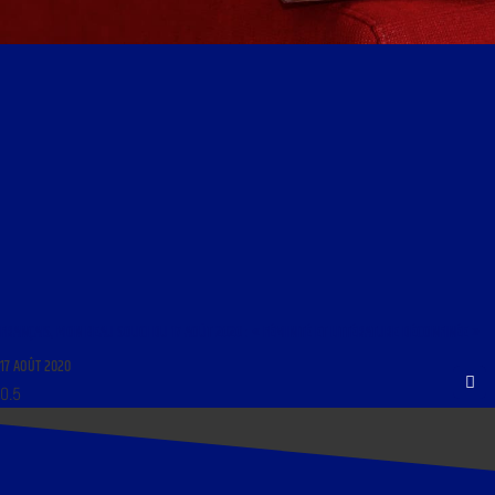
FRANÇAIS, MON BEAU SOUCI DU 17 AOÛT 2020 : « FÉMINITÉ ET LITTÉRATURE DÉCONFINÉE »
17 AOÛT 2020