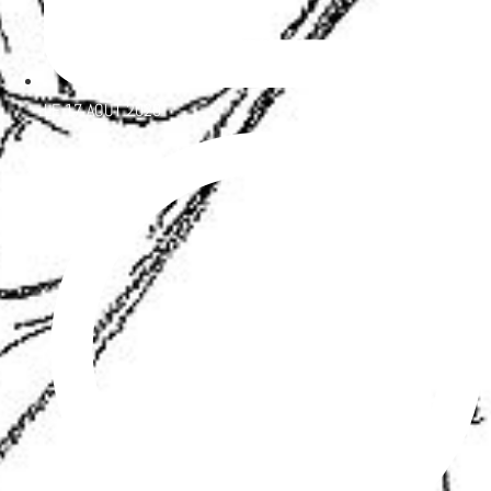
LE
17 AOÛT 2020