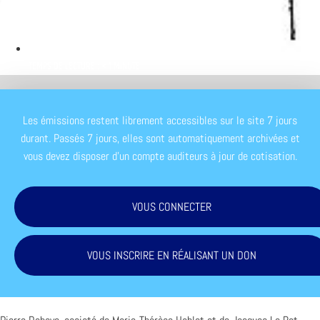
TEMPS DE LECTURE : < 1 MINUTE
Les émissions restent librement accessibles sur le site 7 jours
durant. Passés 7 jours, elles sont automatiquement archivées et
vous devez disposer d'un compte auditeurs à jour de cotisation.
VOUS CONNECTER
VOUS INSCRIRE EN RÉALISANT UN DON