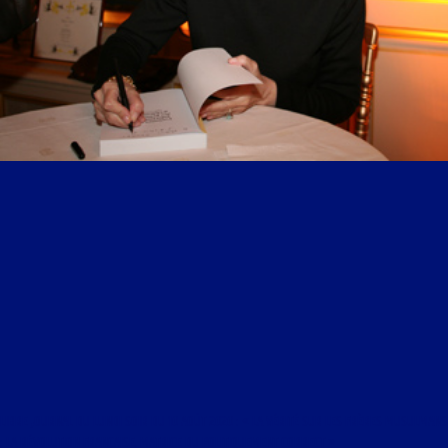
LIBRE JOURNAL DU LUNDI SOIR DU 10 AOÛT 2020 : « LA VÉRITÉ SUR LES FRÈRES MUSULMANS
; LA RÉVOLUTION FRANÇAISE, MATRICE DU POLITIQUEMENT CORRECT »