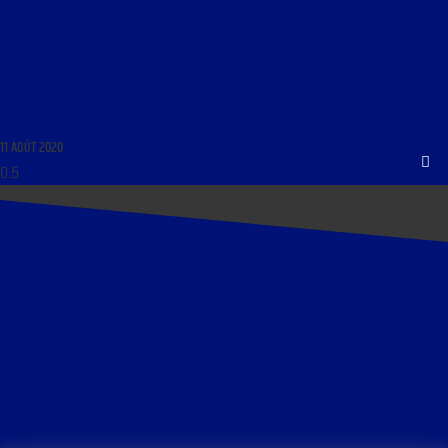
LES MARDIS DE LA MÉMOIRE DU 11 AOÛT 2020 : « PLAIDOYER SUR LE PATRIMOINE ET
L’HISTOIRE DE FRANCE: DEUXIÈME PARTIE – L’ÉPOQUE ROMANE »
11 AOÛT 2020