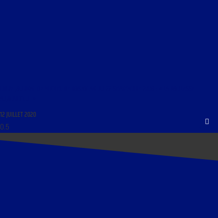
LIBRE JOURNAL DE MICHEL DE ROSTOLAN DU 22 SEPTEMBRE 2008 : « LA NOBLESSE
AUJOURD’HUI »
12 JUILLET 2020