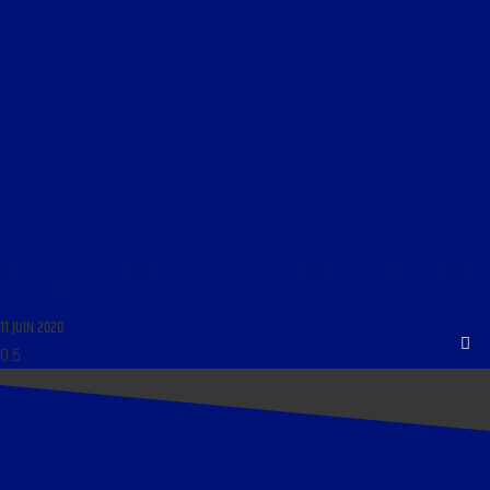
ANTHOLOGIE DE LA CRÉATION DU 11 JUIN 2020 : « ALLIER TRADITION ET INNOVATION DANS
L’ÉDUCATION »
11 JUIN 2020