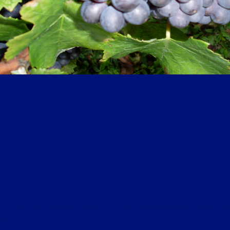
LES HISTOIRES DE L’ART DU 4 JUIN 2020 : « LES QUATRE SAISONS DE NICOLAS POUSSIN (1594-
1665). L’AUTOMNE » (4/7)