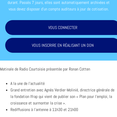
durant. Passés 7 jours, elles sont automatiquement archivées et
vous devez disposer d'un compte auditeurs à jour de cotisation.
VOUS CONNECTER
VOUS INSCRIRE EN RÉALISANT UN DON
Matinale de Radio Courtoisie présentée par Ronan Cotten
A la une de l’actualité
Grand entretien avec Agnès Verdier-Molinié, directrice générale de
la fondation Ifrap qui vient de publier son « Plan pour l’emploi, la
croissance et surmonter la crise ».
Rediffusions à l’antenne à 11h30 et 21h00