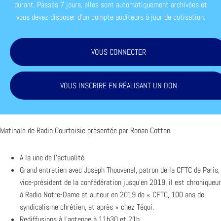
durant. Passés 7 jours, elles sont automatiquement archivées et
vous devez disposer d'un compte auditeurs à jour de cotisation.
VOUS CONNECTER
VOUS INSCRIRE EN RÉALISANT UN DON
Matinale de Radio Courtoisie présentée par Ronan Cotten
A la une de l’actualité
Grand entretien avec Joseph Thouvenel, patron de la CFTC de Paris,
vice-président de la confédération jusqu’en 2019, il est chroniqueur
à Radio Notre-Dame et auteur en 2019 de « CFTC, 100 ans de
syndicalisme chrétien, et après » chez Téqui.
Rediffusions à l’antenne à 11h30 et 21h