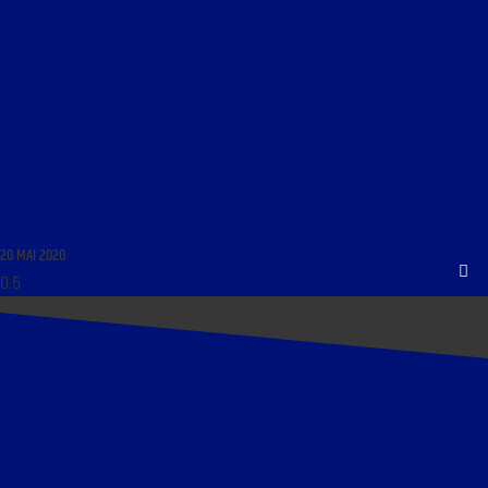
LIBRE JOURNAL DE LA RÉSISTANCE FRANÇAISE DU 20 MAI 2020 : « COMMENTAIRE DE
L’ACTUALITÉ NATIONALE ET INTERNATIONALE »
20 MAI 2020