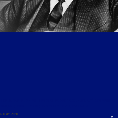
LIBRE JOURNAL DE JEAN-PAUL BLED DU 28 DÉCEMBRE 2009 : « ACTUALITÉ EUROPÉENNE ET
FRANÇAISE ; FEDERICO FELLINI ; LES MÉMOIRES DE JACQUES CHIRAC »
17 MARS 2020