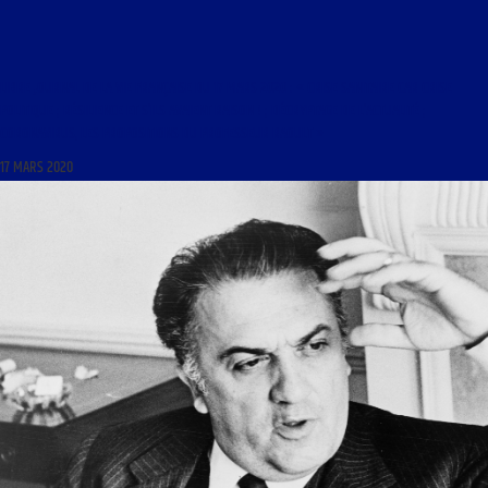
LIBRE JOURNAL DE LA VIE FRANÇAISE DU 17 MARS 2020 : « CRISE SANITAIRE CAR CRISE
POLITIQUE ; RÉSILIENCE ET S’ILS AVAIENT RAISON ! ; DÉCRYPTAGE DE L’ACTUALITÉ ;
CORONAVIRUS, LES PROPOSITIONS DU PROFESSEUR RAOULT »
17 MARS 2020