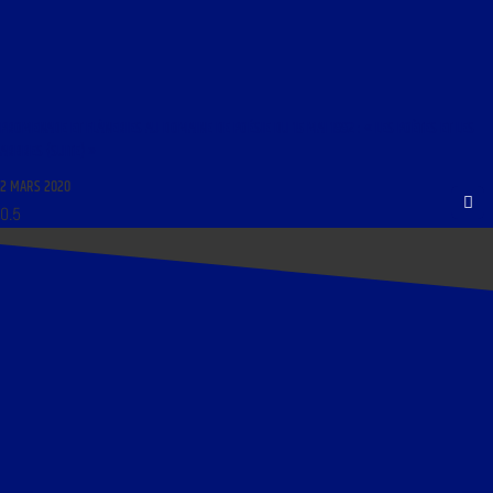
PROMENADE ET FLÂNERIES AU DOMAINE DE POÉSIE DU 15 MAI 1992 : « LES POÈTES ET LES
ARBRES (SUITE) »
2 MARS 2020