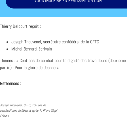
VOUS INSCRIRE EN RÉALISANT UN DON
Thierry Delcourt reçoit :
Joseph Thouvenel, secrétaire confédéral de la CFTC
Michel Bernard, écrivain
Thèmes : « Cent ans de combat pour la dignité des travailleurs (deuxième
partie) ; Pour la gloire de Jeanne »
Références :
Joseph Thouvenel, CFTC, 100 ans de
syndicalisme chrétien et après ?, Pierre Téqui
Editeur.