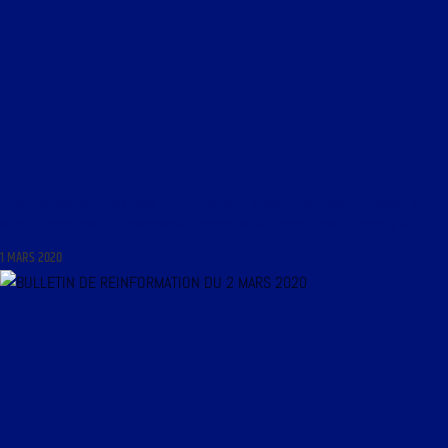
CHANT GRÉGORIEN DU 1ER MARS 2020 : « PREMIER DIMANCHE DE CARÊME : PROPRE DE LA
MESSE – TROIS TONS DE L’ANTIENNE « ASPERGES ME » – KYRIALE XVII ET CREDO V »
1 MARS 2020