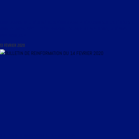
LIBRE JOURNAL DE CHRÉTIENTÉ DU 13 FÉVRIER 2020 : « RÉFLEXIONS SUR LES HÉRÉSIES DU
VINGT-ET-UNIÈME SIÈCLE ; CHÈRE AMAZONIE, L’ATTAQUE DU PAPE BENOIT, LA RÉPONSE DU
PAPE FRANÇOIS »
13 FÉVRIER 2020
BULLETIN DE REINFORMATION DU 14 FEVRIER 2020