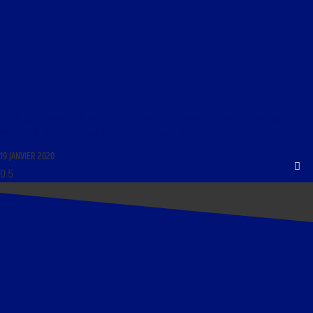
CHANT GRÉGORIEN DU 19 JANVIER 2020 : « DEUXIÈME DIMANCHE APRÈS L’ÉPIPHANIE –
INVITATOIRE ET DEUX RÉPONS DES MATINES DE NOËL »
19 JANVIER 2020