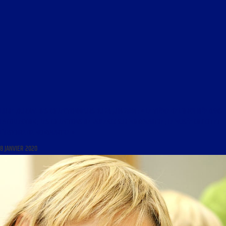
LIBRE JOURNAL DES COLLECTIONNEURS DU 24 JUIN 2004 : « LE THÈME DE L’ORCHIDÉE DANS
LA COLLECTION ; LES COLLECTIONS DE TABLEAUX SUR MONTMARTRE ; LE MUSÉE CORTOT ET
L’HISTOIRE DE MONTMARTRE »
8 JANVIER 2020