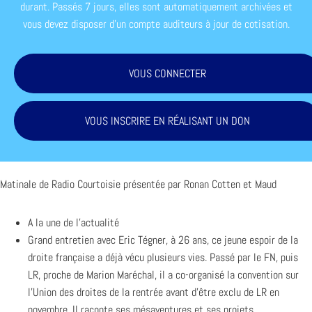
durant. Passés 7 jours, elles sont automatiquement archivées et
vous devez disposer d'un compte auditeurs à jour de cotisation.
VOUS CONNECTER
VOUS INSCRIRE EN RÉALISANT UN DON
Matinale de Radio Courtoisie présentée par Ronan Cotten et Maud
A la une de l’actualité
Grand entretien avec Eric Tégner, à 26 ans, ce jeune espoir de la
droite française a déjà vécu plusieurs vies. Passé par le FN, puis
LR, proche de Marion Maréchal, il a co-organisé la convention sur
l’Union des droites de la rentrée avant d’être exclu de LR en
novembre. Il raconte ses mésaventures et ses projets.