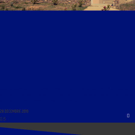
LIBRE JOURNAL DE LA PLUS GRANDE FRANCE DU 28 DÉCEMBRE 2019 : « A LA DÉCOUVERTE
DES ÉGLISES D’ORIENT (ÉPISODE 30) : L’ÉGLISE GRECQUE (PREMIÈRE PARTIE) ; UNE COMÉDIE
MUSICALE ; A LA DÉCOUVERTE DE CAMILLE CLAUDEL »
28 DÉCEMBRE 2019