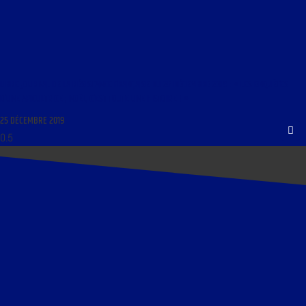
LIBRE JOURNAL DE LA RÉSISTANCE FRANÇAISE DU 25 DÉCEMBRE 2019 : « LES ENQUÊTES
D’UNE APICULTRICE ; NOËL, C’EST TOUTE UNE HISTOIRE ! »
25 DÉCEMBRE 2019