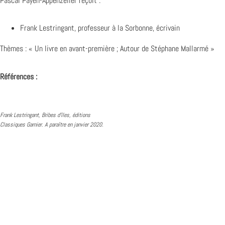
Pascal Payen-Appenzeller reçoit :
Frank Lestringant, professeur à la Sorbonne, écrivain
Thèmes : « Un livre en avant-première ; Autour de Stéphane Mallarmé »
Références :
Frank Lestringant, Bribes d’îles, éditions
Classiques Garnier. A paraître en janvier 2020.