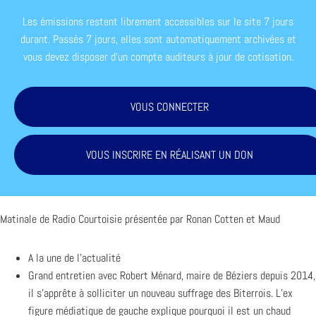
Les émissions restent librement accessibles sur le site 7 jours
durant. Passés 7 jours, elles sont automatiquement archivées et
vous devez disposer d'un compte auditeurs à jour de cotisation.
VOUS CONNECTER
VOUS INSCRIRE EN RÉALISANT UN DON
Matinale de Radio Courtoisie présentée par Ronan Cotten et Maud
A la une de l’actualité
Grand entretien avec Robert Ménard, maire de Béziers depuis 2014,
il s’apprête à solliciter un nouveau suffrage des Biterrois. L’ex
figure médiatique de gauche explique pourquoi il est un chaud