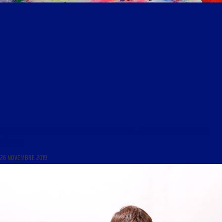
LIBRE JOURNAL DE LA RÉACTION DU 26 NOVEMBRE 2019 : « OBREGON, TRANSGENRES ET
VÉGANS »
26 NOVEMBRE 2019