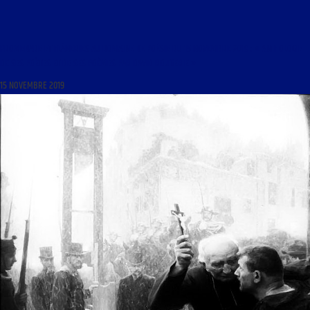
PROMENADE ET FLÂNERIES AU DOMAINE DE POÉSIE DU 15 NOVEMBRE 2019 : « ANTHOLOGIE
DE SES POÈTES ET DE SES POÈMES PAR DAVID ROUGERIE »
15 NOVEMBRE 2019