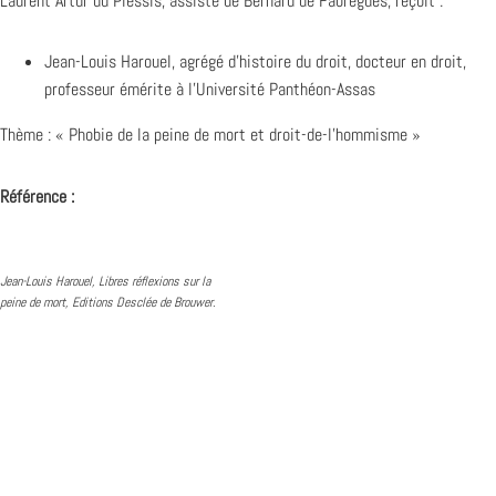
Laurent Artur du Plessis, assisté de Bernard de Fabrègues, reçoit :
Jean-Louis Harouel, agrégé d’histoire du droit, docteur en droit,
professeur émérite à l’Université Panthéon-Assas
Thème : « Phobie de la peine de mort et droit-de-l’hommisme »
Référence :
Jean-Louis Harouel, Libres réflexions sur la
peine de mort, Editions Desclée de Brouwer.