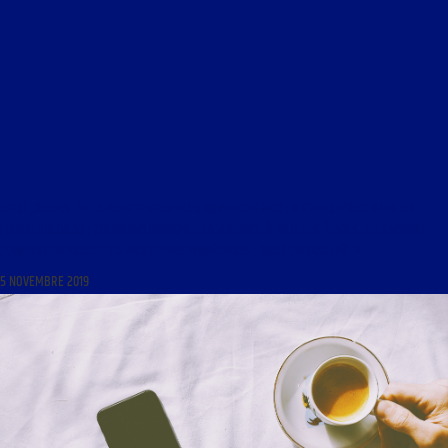
LIBRE JOURNAL DE LA FRANCE LIBRE DU 5 NOVEMBRE 2019 : « L’ENTREPRISE DANS UN
MONDE NOUVEAU ; COMMUNAUTARISME : LA VIOLENCE À TOUS LES ÉTAGES ; LE RAPPORT
JEAN-MARTIN FOLK ET LES PROBLÈMES MONÉTAIRES ; POUR UN IRAK LAÏC »
5 NOVEMBRE 2019