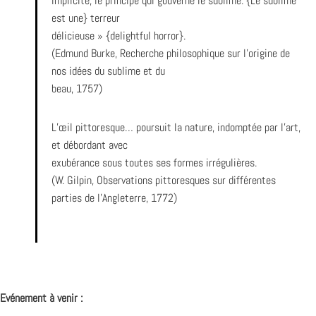
implicite, le principe qui gouverne le sublime. {Le sublime
est une} terreur
délicieuse » {delightful horror}.
(Edmund Burke, Recherche philosophique sur l’origine de
nos idées du sublime et du
beau, 1757)
L’œil pittoresque… poursuit la nature, indomptée par l’art,
et débordant avec
exubérance sous toutes ses formes irrégulières.
(W. Gilpin, Observations pittoresques sur différentes
parties de l’Angleterre, 1772)
Evénement à venir :