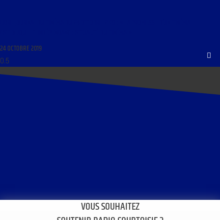
LIBRE JOURNAL DU CINÉMA DU 24 OCTOBRE 2019 : « LA PROMESSE D’UN CINÉMA
CATHOLIQUE ET INDÉPENDANT ; ACTUALITÉ DU CINÉMA »
24 OCTOBRE 2019
VOUS SOUHAITEZ