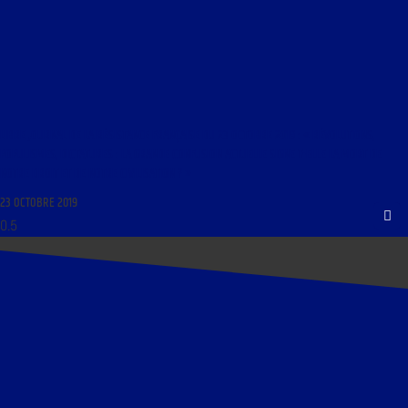
LIBRE JOURNAL DE LA RÉSISTANCE FRANÇAISE DU 23 OCTOBRE 2019 : « RÉVOLUTIONS,
POPULISMES, DICTATURES : LA GRANDE CONFUSION ACTUELLE SIGNE T-ELLE LA MORT DE
NOTRE DROIT ET DE NOTRE CIVILISATION ? »
23 OCTOBRE 2019