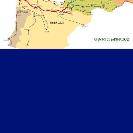
AU FIL DES PAGES DU 23 OCTOBRE 2019 : « LE CHEMIN DE COMPOSTELLE »