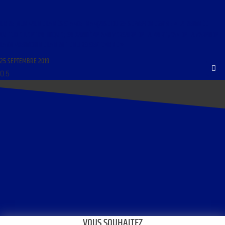
LIBRE JOURNAL DE LA RÉSISTANCE FRANÇAISE DU 25 SEPTEMBRE 2019 : « LA RENTRÉE
CULTURELLE ET POLITIQUE ; SOIXANTIÈME ANNIVERSAIRE DE LA MORT JEAN DE LA VARENDE ;
LA CONVENTION DE LA DROITE DU 28 SEPTEMBRE »
25 SEPTEMBRE 2019
VOUS SOUHAITEZ