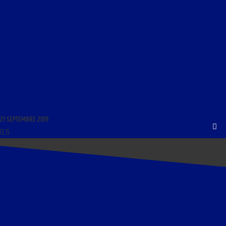
LIBRE JOURNAL DE LA JEUNESSE DU 21 SEPTEMBRE 2019 : « ITINÉRAIRE D’UN CHEF
D’ENTREPRISE »
21 SEPTEMBRE 2019