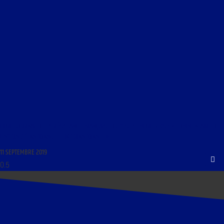
LIBRE JOURNAL DE LA RÉSISTANCE FRANÇAISE DU 11 SEPTEMBRE 2019 : « COMMENTAIRE DE
L’ACTUALITÉ NATIONALE ET INTERNATIONALE »
11 SEPTEMBRE 2019