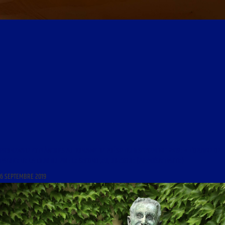
PROMENADE ET FLÂNERIES AU DOMAINE DE POÉSIE DU 6 SEPTEMBRE 2019 : « L’OEUVRE DE
PATRICE DE LA TOUR DU PIN : LE SECOND JEU, UN EXODE (PREMIÈRE PARTIE)
6 SEPTEMBRE 2019