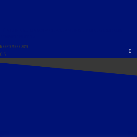
IL ÉTAIT UNE FOIS… DU 6 SEPTEMBRE 2019 : « MÉTIERS ET PRATIQUES D’AUTREFOIS
NICARAGATE, PARTIE 3 »
6 SEPTEMBRE 2019