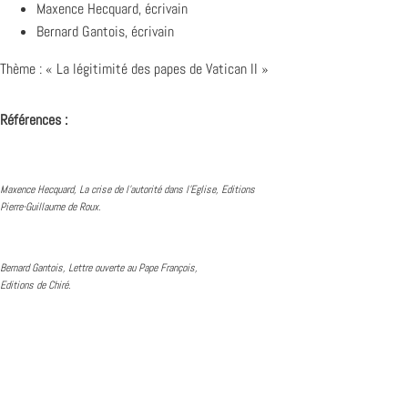
Maxence Hecquard, écrivain
Bernard Gantois, écrivain
Thème : « La légitimité des papes de Vatican II »
Références :
Maxence Hecquard, La crise de l’autorité dans l’Eglise, Editions
Pierre-Guillaume de Roux.
Bernard Gantois, Lettre ouverte au Pape François,
Editions de Chiré.