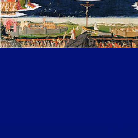
LIBRE JOURNAL D’AUDE DE KERROS DU 5 SEPTEMBRE 2019 : « ART ET ALCHIMIE : LE SECRET
DU COURONNEMENT DE LA VIERGE DE VILLENEUVE-LÈS-AVIGNON, PAR PIERRE PARSUS »