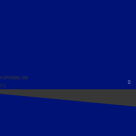
LIBRE JOURNAL DE LA LIBERTÉ DE PENSER DU 4 SEPTEMBRE 2019 : « VÉRONIQUE CONTRE
LES ROBOTS »
4 SEPTEMBRE 2019