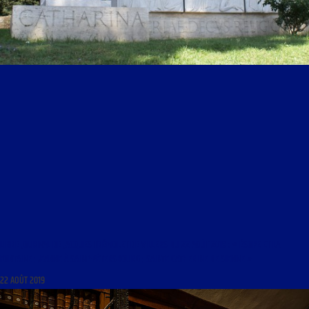
LIBRE JOURNAL DE JACQUES TRÉMOLET DE VILLERS DU 22 AOÛT 2019 : « ÉSOPE ET LA
FONTAINE ; JEANNE À SAINT-PÉTERSBOURG ; SAINTE CATHERINE DE SIENNE »
22 AOÛT 2019