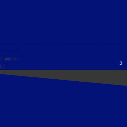
PROMENADE ET FLÂNERIES AU DOMAINE DE POÉSIE DU 23 AOÛT 2019 : « LES VOYAGEURS DE
LA RENAISSANCE »
23 AOÛT 2019