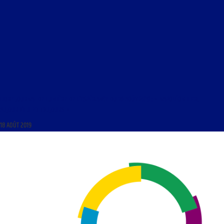
LIBRE JOURNAL DE LUMIÈRE DE L’ESPÉRANCE DU 18 AOÛT 2019 : « NAPOLÉON HIER,
AUJOURD’HUI ET TOUJOURS »
18 AOÛT 2019